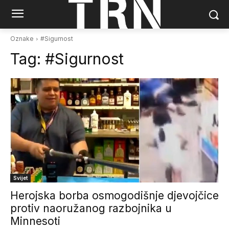
Oznake
#Sigurnost
Tag:
#Sigurnost
Svijet
Herojska borba osmogodišnje djevojčice
protiv naoružanog razbojnika u
Minnesoti