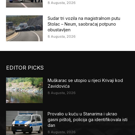
8 Augusta, 2026
Sudar tri vozila na magistralnom putu
Stolac – Neum, saobraćaj potpuno
obustavljen
8 Augusta, 2026
EDITOR PICKS
Muškarac se utopio u rijeci Krivaji kod
Zavidovića
8 Augusta, 2026
Provalio u kuću u Stanarima i ukrao
gasni pištolj, policija ga identifikovala isti
dan
8 Augusta, 2026