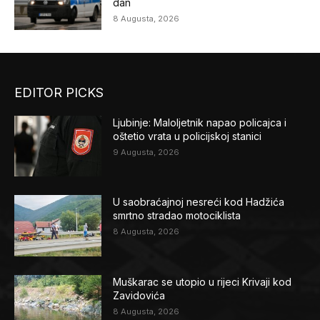
dan
8 Augusta, 2026
EDITOR PICKS
Ljubinje: Maloljetnik napao policajca i
oštetio vrata u policijskoj stanici
9 Augusta, 2026
U saobraćajnoj nesreći kod Hadžića
smrtno stradao motociklista
8 Augusta, 2026
Muškarac se utopio u rijeci Krivaji kod
Zavidovića
8 Augusta, 2026