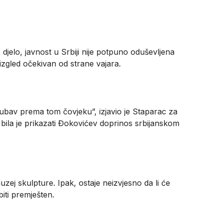
djelo, javnost u Srbiji nije potpuno oduševljena
j izgled očekivan od strane vajara.
u
ubav prema tom čovjeku”, izjavio je Staparac za
a bila je prikazati Đokovićev doprinos srbijanskom
muzej skulpture. Ipak, ostaje neizvjesno da li će
biti premješten.