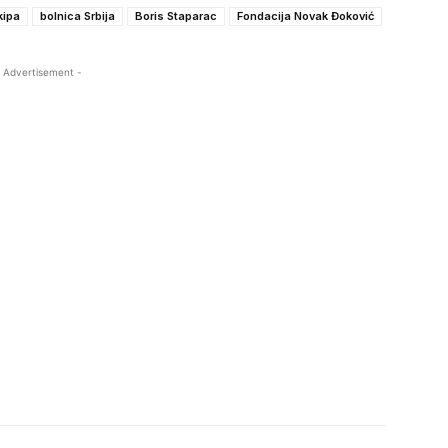
kipa
bolnica Srbija
Boris Staparac
Fondacija Novak Đoković
 Advertisement -