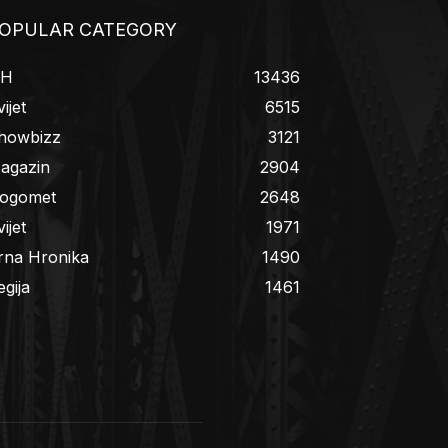
OPULAR CATEGORY
iH
13436
ijet
6515
howbizz
3121
agazin
2904
ogomet
2648
ijet
1971
rna Hronika
1490
egija
1461