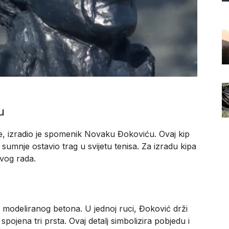
u
nde, izradio je spomenik Novaku Đokoviću. Ovaj kip
z sumnje ostavio trag u svijetu tenisa. Za izradu kipa
ivog rada.
od modeliranog betona. U jednoj ruci, Đoković drži
spojena tri prsta. Ovaj detalj simbolizira pobjedu i