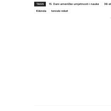
TAGS
15. Dani američke umjetnosti i nauke
36 e
Kikinda
teniski reket
-