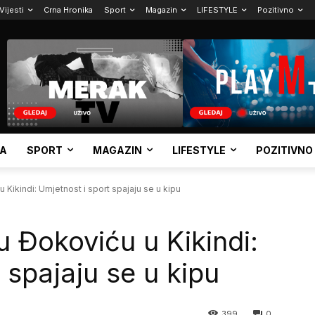
Vijesti
Crna Hronika
Sport
Magazin
LIFESTYLE
Pozitivno
KA
SPORT
MAGAZIN
LIFESTYLE
POZITIVNO
ikindi: Umjetnost i sport spajaju se u kipu
Đokoviću u Kikindi:
 spajaju se u kipu
399
0