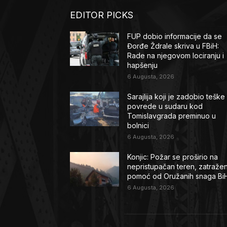
EDITOR PICKS
FUP dobio informacije da se
Đorđe Ždrale skriva u FBiH:
Rade na njegovom lociranju i
hapšenju
6 Augusta, 2026
Sarajlija koji je zadobio teške
povrede u sudaru kod
Tomislavgrada preminuo u
bolnici
6 Augusta, 2026
Konjic: Požar se proširio na
nepristupačan teren, zatraže
pomoć od Oružanih snaga Bi
6 Augusta, 2026