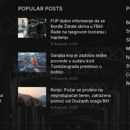
POPULAR POSTS
P
FUP dobio informacije da se
B
Đorđe Ždrale skriva u FBiH:
Sv
Rade na njegovom lociranju i
hapšenju
S
6 Augusta, 2026
M
Sarajlija koji je zadobio teške
N
povrede u sudaru kod
Sv
Tomislavgrada preminuo u
bolnici
C
6 Augusta, 2026
R
Konjic: Požar se proširio na
na
nepristupačan teren, zatražena
H
pomoć od Oružanih snaga BiH
6 Augusta, 2026