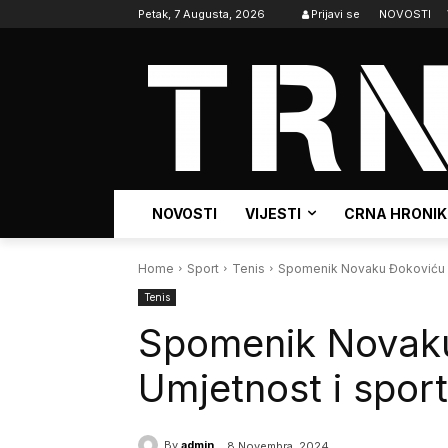
Petak, 7 Augusta, 2026
Prijavi se
NOVOSTI
NOVOSTI
VIJESTI
CRNA HRONI
Home
Sport
Tenis
Spomenik Novaku Đokoviću u K
Tenis
Spomenik Novaku 
Umjetnost i sport
By
admin
8 Novembra, 2024