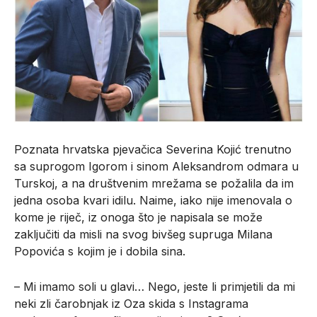
Poznata hrvatska pjevačica Severina Kojić trenutno
sa suprogom Igorom i sinom Aleksandrom odmara u
Turskoj, a na društvenim mrežama se požalila da im
jedna osoba kvari idilu. Naime, iako nije imenovala o
kome je riječ, iz onoga što je napisala se može
zaključiti da misli na svog bivšeg supruga Milana
Popovića s kojim je i dobila sina.
– Mi imamo soli u glavi… Nego, jeste li primjetili da mi
neki zli čarobnjak iz Oza skida s Instagrama