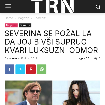
Home
Magazin
Showbiz
Magazin
Showbiz
SEVERINA SE POŽALILA
DA JOJ BIVŠI SUPRUG
KVARI LUKSUZNI ODMOR
By
admin
-
12 Jula, 2019
456
0