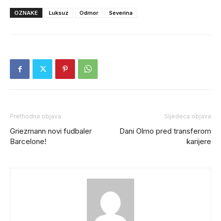
OZNAKE
Luksuz
Odmor
Severina
Prethodna objava
Sljedeca objava
Griezmann novi fudbaler
Dani Olmo pred transferom
Barcelone!
karijere