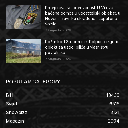
Provjerava se povezanost: U Vitezu
bačena bomba u ugostiteljski objekat, u
Novom Travniku ukradeno i zapaljeno
vozilo
7 Augusta, 2026
Požar kod Srebrenice: Potpuno izgorio
objekt za uzgoj pilića u vlasništvu
povratnika
7 Augusta, 2026
POPULAR CATEGORY
BiH
13436
Svijet
6515
Showbizz
3121
Magazin
2904