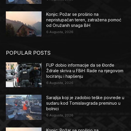
Konjic: Požar se proširio na
nepristupačan teren, zatražena pomoć
od Oružanih snaga BiH
6 Augusta, 2026
POPULAR POSTS
FUP dobio informacije da se Đorđe
Ždrale skriva u FBiH: Rade na njegovom
lociranju i hapšenju
6 Augusta, 2026
Sarajlija koji je zadobio teške povrede u
sudaru kod Tomislavgrada preminuo u
bolnici
6 Augusta, 2026
Konjic: Požar se proširio na