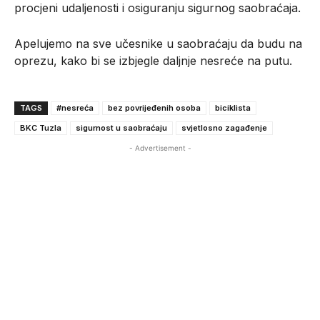
procjeni udaljenosti i osiguranju sigurnog saobraćaja.
Apelujemo na sve učesnike u saobraćaju da budu na
oprezu, kako bi se izbjegle daljnje nesreće na putu.
TAGS
#nesreća
bez povrijeđenih osoba
biciklista
BKC Tuzla
sigurnost u saobraćaju
svjetlosno zagađenje
- Advertisement -