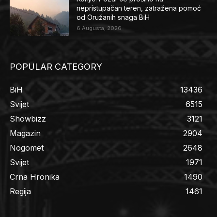
nepristupačan teren, zatražena pomoć
od Oružanih snaga BiH
6 Augusta, 2026
POPULAR CATEGORY
BiH
13436
Svijet
6515
Showbizz
3121
Magazin
2904
Nogomet
2648
Svijet
1971
Crna Hronika
1490
Regija
1461