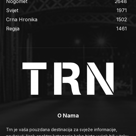
Nogomet
2648
Svijet
1971
Crna Hronika
1502
Regija
1461
O Nama
Trn je vaša pouzdana destinacija za svježe informacije,