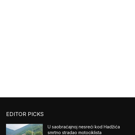
EDITOR PICKS
U saobraćajnoj nesreći kod Hadžića
smrtno stradao motociklista