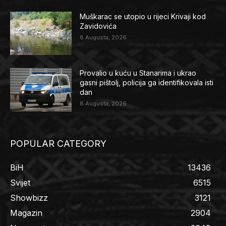
Muškarac se utopio u rijeci Krivaji kod
Zavidovića
8 Augusta, 2026
Provalio u kuću u Stanarima i ukrao
gasni pištolj, policija ga identifikovala isti
dan
8 Augusta, 2026
POPULAR CATEGORY
BiH
13436
Svijet
6515
Showbizz
3121
Magazin
2904