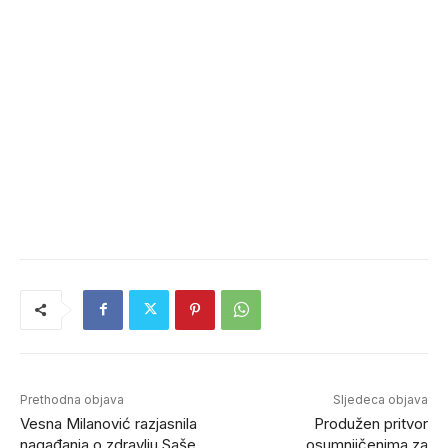
Prethodna objava
Sljedeca objava
Vesna Milanović razjasnila
Produžen pritvor
nagađanja o zdravlju Saše
osumnjičenima za