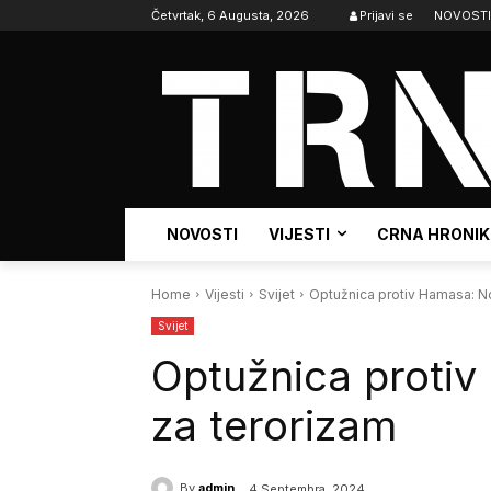
Četvrtak, 6 Augusta, 2026
Prijavi se
NOVOSTI
NOVOSTI
VIJESTI
CRNA HRONI
Home
Vijesti
Svijet
Optužnica protiv Hamasa: No
Svijet
Optužnica protiv
za terorizam
By
admin
4 Septembra, 2024