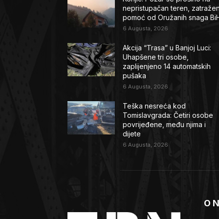
nepristupačan teren, zatraže
pomoć od Oružanih snaga Bi
6 Augusta, 2026
Akcija “Trasa” u Banjoj Luci:
Uhapšene tri osobe,
zaplijenjeno 14 automatskih
pušaka
6 Augusta, 2026
Teška nesreća kod
Tomislavgrada: Četiri osobe
povrijeđene, među njima i
dijete
6 Augusta, 2026
O 