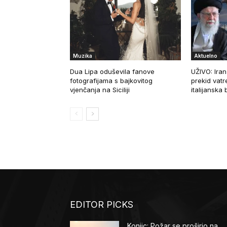
Muzika
Aktuelno
Dua Lipa oduševila fanove
UŽIVO: Iran 
fotografijama s bajkovitog
prekid vat
vjenčanja na Siciliji
italijanska
EDITOR PICKS
Konjic: Požar se proširio na