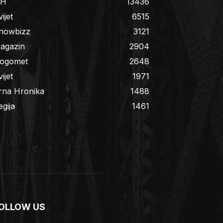
iH
13436
ijet
6515
howbizz
3121
agazin
2904
ogomet
2648
ijet
1971
rna Hronika
1488
egija
1461
OLLOW US