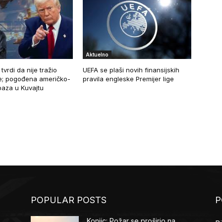
Aktuelno
tvrdi da nije tražio
UEFA se plaši novih finansijskih
re; pogođena američko-
pravila engleske Premijer lige
 baza u Kuvajtu
POPULAR POSTS
P
Konjic: Požar se proširio na