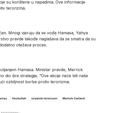
je su korištene u napadima. Ove informacije
tiv terorizma.
ličan. Mnogi vjeruju da se vođa Hamasa, Yahya
arstvo pravde takođe naglašava da se smatra da su
o dodatno otežava proces.
sa ciljanjem Hamasa. Ministar pravde, Merrick
 dio šire strategije. “Ove akcije neće biti naše
ući ozbiljnost borbe protiv terorizma.
amas
Hezbollah
izraelski terorizam
Merrick Garland
 Advertisement -