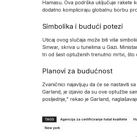
Hamasu. Ova podrška uključuje rakete ko
dodatno kompliciraju globalnu borbu pro
Simbolika i budući potezi
Uticaj ovog slučaja može biti više simbo
Sinwar, skriva u tunelima u Gazi. Minist
tri od šest optuženih trenutno mrtvi, št
Planovi za budućnost
Zvaničnici najavljuju da će se nastaviti 
Garland, je izjavio da su ove optužbe samo
posljednje,” rekao je Garland, naglašavaj
TAGS
Agencija za certificiranje halal kvalitete
H
New york
-