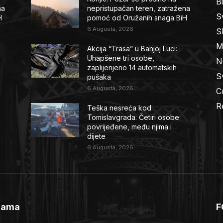
B
na
nepristupačan teren, zatražena
Sv
H
pomoć od Oružanih snaga BiH
6 Augusta, 2026
S
M
Akcija “Trasa” u Banjoj Luci:
Uhapšene tri osobe,
N
zaplijenjeno 14 automatskih
Sv
pušaka
6 Augusta, 2026
C
R
Teška nesreća kod
Tomislavgrada: Četiri osobe
povrijeđene, među njima i
dijete
6 Augusta, 2026
Nama
F