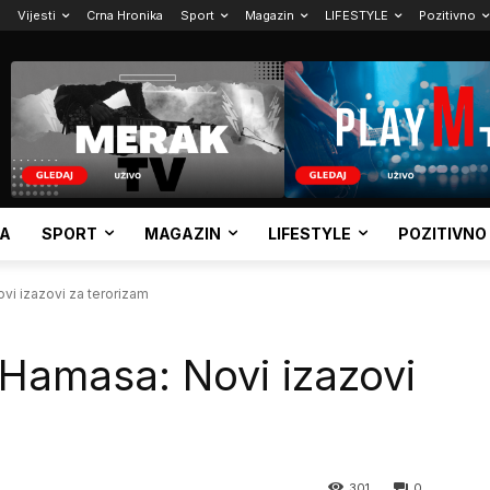
Vijesti
Crna Hronika
Sport
Magazin
LIFESTYLE
Pozitivno
KA
SPORT
MAGAZIN
LIFESTYLE
POZITIVNO
vi izazovi za terorizam
 Hamasa: Novi izazovi
301
0