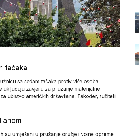
m tačaka
užnicu sa sedam tačaka protiv više osoba,
e uključuju zavjeru za pružanje materijalne
 za ubistvo američkih državljana. Također, tužitelji
ollahom
ah su umiješani u pružanje oružje i vojne opreme