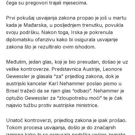
čega su pregovori trajali mjesecima.
Prvi pokušaj usvajanja zakona propao je još u martu
kada je Mađarska, u posljednjem trenutku, povukla
svoju podršku. Nakon toga, Irska je pokrenula
diplomatsku ofanzivu kako bi osigurala usvajanje
zakona što je rezultiralo ovim ishodom.
Međutim, jedan glas, koji je bio presudan, došao je uz
velike kontroverze. Predstavnica Austrije, Leonore
Gewessler je glasala “za” prijedlog zakona, dok je
austrijski kancelar Karl Nehammer poslao pismo u
Brisel tražeći da se njen glas “odbaci”. Nehammer je
optužio Gewessler za “zloupotrebu moći” te je čak
najavio tužbu protiv austrijske ministrice.
Unatoč kontroverzi, prijedlog zakona je ipak prošao.
Tokom procesa usvajanja, došlo je do značajnih
izmjena kako bi se osigurala podrška većine zemalja