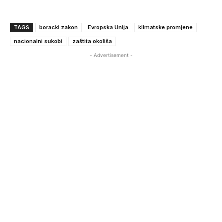
TAGS
boracki zakon
Evropska Unija
klimatske promjene
nacionalni sukobi
zaštita okoliša
- Advertisement -