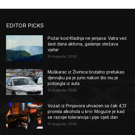
EDITOR PICKS
Požar kod Kladnja ne jenjava: Vatra već
šest dana aktivna, gašenje otežava
vjetar
10 Augusta, 2026
Muškarac iz Živinica brutalno pretukao
djevojku pa je jurio nakon što mu je
pobjegla iz auta
10 Augusta, 2026
Vozač iz Prnjavora uhvaćen sa čak 4,13
promila alkohola u krvi: Moguće je kad
se razvije tolerancija i pije cijeli dan
10 Augusta, 2026