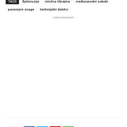
TAGS
Bjelorusija
istočna Ukrajina
međunarodni sukobi
paravojne snage
teritorijalni dobitci
- Advertisement -