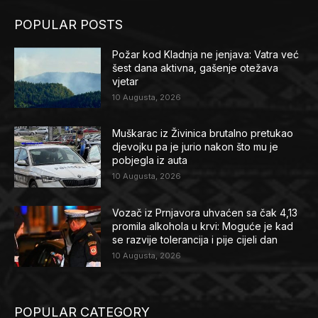
POPULAR POSTS
Požar kod Kladnja ne jenjava: Vatra već
šest dana aktivna, gašenje otežava
vjetar
10 Augusta, 2026
Muškarac iz Živinica brutalno pretukao
djevojku pa je jurio nakon što mu je
pobjegla iz auta
10 Augusta, 2026
Vozač iz Prnjavora uhvaćen sa čak 4,13
promila alkohola u krvi: Moguće je kad
se razvije tolerancija i pije cijeli dan
10 Augusta, 2026
POPULAR CATEGORY