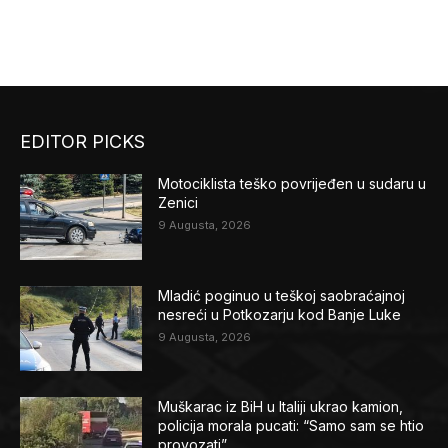
EDITOR PICKS
Motociklista teško povrijeđen u sudaru u
Zenici
9 Augusta, 2026
Mladić poginuo u teškoj saobraćajnoj
nesreći u Potkozarju kod Banje Luke
9 Augusta, 2026
Muškarac iz BiH u Italiji ukrao kamion,
policija morala pucati: “Samo sam se htio
provozati”