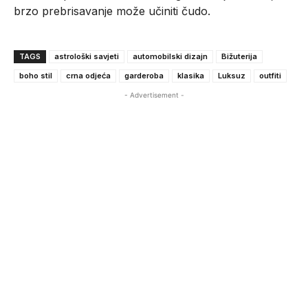
brzo prebrisavanje može učiniti čudo.
TAGS
astrološki savjeti
automobilski dizajn
Bižuterija
boho stil
crna odjeća
garderoba
klasika
Luksuz
outfiti
- Advertisement -