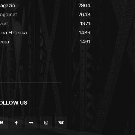
agazin
2904
ogomet
2648
ijet
1971
rna Hronika
1489
egija
1461
OLLOW US