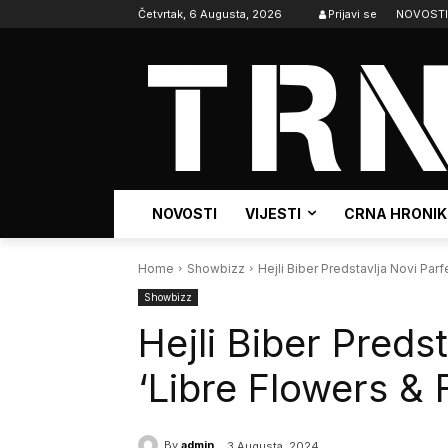
Četvrtak, 6 Augusta, 2026
Prijavi se
NOVOSTI
NOVOSTI
VIJESTI
CRNA HRONI
Home
Showbizz
Hejli Biber Predstavlja Novi Par
Showbizz
Hejli Biber Preds
‘Libre Flowers &
By
admin
3 Augusta, 2024