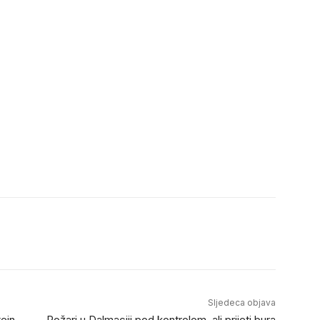
Sljedeca objava
ejn
Požari u Dalmaciji pod kontrolom, ali prijeti bura