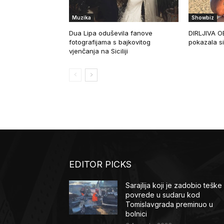
Muzika
Showbiz
Dua Lipa oduševila fanove
DIRLJIVA OB
fotografijama s bajkovitog
pokazala si
vjenčanja na Siciliji
EDITOR PICKS
Sarajlija koji je zadobio teške
povrede u sudaru kod
Tomislavgrada preminuo u
bolnici