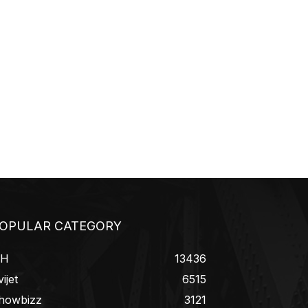
OPULAR CATEGORY
iH
13436
ijet
6515
howbizz
3121