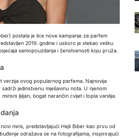
eber) postala je lice nove kampanje za parfem
redstavljen 2019. godine i uskoro je stekao veliku
osjećaja samopouzdanja i ženstvenosti koju pruža.
ta
st verzija ovog popularnog parfema. Najnovija
, sadrži jedinstvenu mješavinu nota. U njenom
risni ljiljan, bogat narančin cvijet i topla vanilija.
zdanja
ovi miris, predstavljajući Hejli Biber kao prvu od
buđenje odražava se na fotografijama, inspirirajući