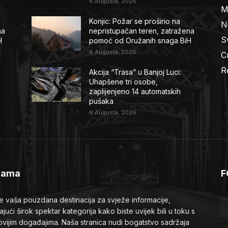
6 Augusta, 2026
M
Konjic: Požar se proširio na
N
na
nepristupačan teren, zatražena
Sv
H
pomoć od Oružanih snaga BiH
6 Augusta, 2026
C
R
Akcija “Trasa” u Banjoj Luci:
Uhapšene tri osobe,
zaplijenjeno 14 automatskih
pušaka
6 Augusta, 2026
Nama
F
je vaša pouzdana destinacija za svježe informacije,
ajući širok spektar kategorija kako biste uvijek bili u toku s
ovijim događajima. Naša stranica nudi bogatstvo sadržaja