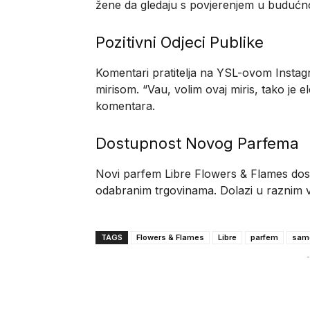
žene da gledaju s povjerenjem u budućnost
Pozitivni Odjeci Publike
Komentari pratitelja na YSL-ovom Instag
mirisom. “Vau, volim ovaj miris, tako je 
komentara.
Dostupnost Novog Parfema
Novi parfem Libre Flowers & Flames dost
odabranim trgovinama. Dolazi u raznim ve
TAGS
Flowers & Flames
Libre
parfem
sam
-