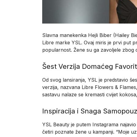
Slavna manekenka Hejli Biber (Hailey Bi
Libre marke YSL. Ovaj miris je prvi put p
popularnost. Žene su ga zavoljele zbog 
Šest Verzija Domaćeg Favori
Od svog lansiranja, YSL je predstavio še
verzija, nazvana Libre Flowers & Flames
sastavu nalaze se kremasti cvijet kokosa, mi
Inspiracija i Snaga Samopou
YSL Beauty je putem Instagrama najavio n
četiri poznate žene u kampanji. “Moje uz