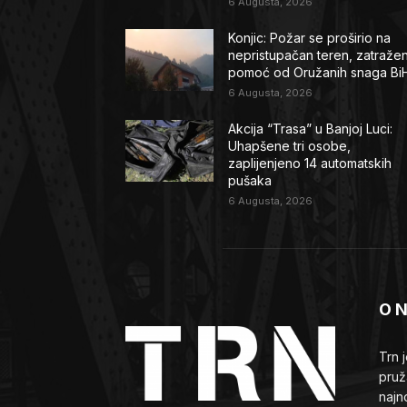
6 Augusta, 2026
Konjic: Požar se proširio na
nepristupačan teren, zatraže
pomoć od Oružanih snaga Bi
6 Augusta, 2026
Akcija “Trasa” u Banjoj Luci:
Uhapšene tri osobe,
zaplijenjeno 14 automatskih
pušaka
6 Augusta, 2026
O 
Trn 
pruž
najn