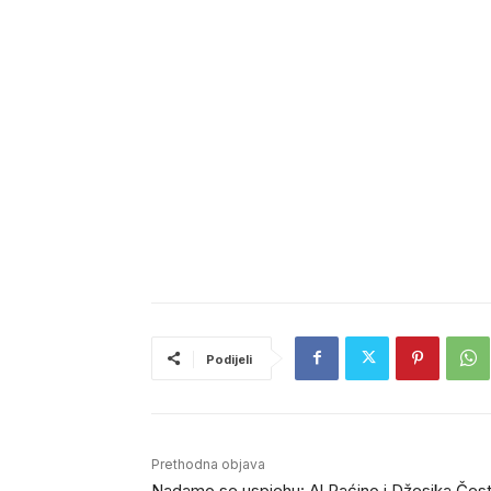
Podijeli
Prethodna objava
Nadamo se uspjehu: Al Paćino i Džesika Čest