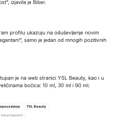
”, izjavila je Biber.
ram profilu ukazuju na oduševljenje novim
elegantan!”, samo je jedan od mnogih pozitivnih
upan je na web stranici YSL Beauty, kao i u
ličinama bočica: 10 ml, 30 ml i 90 ml.
opouzdanje
YSL Beauty
 Advertisement -