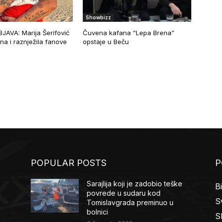
Showbizz
JAVA: Marija Šerifović
Čuvena kafana “Lepa Brena”
na i raznježila fanove
opstaje u Beču
POPULAR POSTS
P
Sarajlija koji je zadobio teške
B
povrede u sudaru kod
Sv
Tomislavgrada preminuo u
bolnici
S