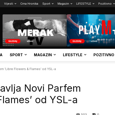
Vijesti
Crna Hronika
Sport
Magazin
LIFESTYLE
Pozitivno
KA
SPORT
MAGAZIN
LIFESTYLE
POZITIVNO
fem 'Libre Flowers & Flames' od YSL-a
tavlja Novi Parfem
 Flames’ od YSL-a
503
0