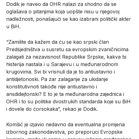
Dodik je naveo da OHR nalazi za shodno da se
oglašava o pitanjima koja uopšte nisu u njegovoj
nadležnosti, ponašajući se kao izabrani politički akter
u BiH.
“Zamilite da kažem da ću se kao srpski član
Predsjedništva u susretu sa evropskim zvaničnicima
zalagati za nezavisnost Republike Srpske, kakva bi
histerija nastala i u Sarajevu i u međunarodnom
krugovima. Svi bi vrisnuli da je to antiustavno i
antidjetonoski. Pa zar zalaganje za ukidanje
konstitutivnoti takođe nije antiustavno i
ansdidejtonski? E to je ta međunarodna zajednica i
OHR i to su politike dvostrukih standarda koje su BiH
i dovele do ćorsokaka”, rekao je Dodik.
Komšić je izjavio nedavno da eventualna promjena
izbornog zakonodavstva, po preporuci Evropske