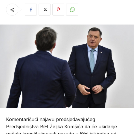
Komentarišući najavu predsjedavajućeg
Predsjedništva BiH Željka Komšića da će ukidanje
načela konstitutivnosti naroda u BiH biti jedna od