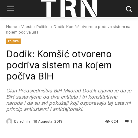
Home
Vijesti
Politika
Dodik: Komšić otvoreno podriva sistem na
kojem počiva BiH
Politika
Dodik: Komšić otvoreno
podriva sistem na kojem
počiva BiH
Član Predsjedništva BiH Milorad Dodik izjavio je da je
BiH sastavljena od dva entiteta i tri konstitutivna
naroda i da su svi pokušaji koji osporavaju taj ustavni
princip antiustavni i antidejtonski.
By
admin
18 Augusta, 2019
624
1