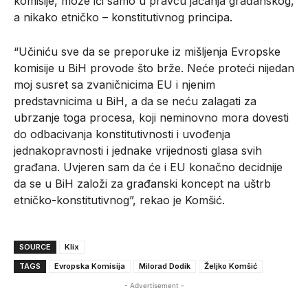
komisije, može ići samo u pravcu jačanja građanskog,
a nikako etničko – konstitutivnog principa.
“Učiniću sve da se preporuke iz mišljenja Evropske
komisije u BiH provode što brže. Neće proteći nijedan
moj susret sa zvaničnicima EU i njenim
predstavnicima u BiH, a da se neću zalagati za
ubrzanje toga procesa, koji neminovno mora dovesti
do odbacivanja konstitutivnosti i uvođenja
jednakopravnosti i jednake vrijednosti glasa svih
građana. Uvjeren sam da će i EU konačno decidnije
da se u BiH založi za građanski koncept na uštrb
etničko-konstitutivnog”, rekao je Komšić.
SOURCE
Klix
TAGS
Evropska Komisija
Milorad Dodik
Željko Komšić
- Advertisement -