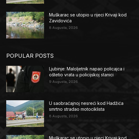
Muškarac se utopio u rijeci Krivaji kod
Zavidovića
8 Augusta, 2026
POPULAR POSTS
Ljubinje: Maloljetnik napao policajca i
oštetio vrata u policijskoj stanici
9 Augusta, 2026
U saobraćajnoj nesreći kod Hadžića
smrtno stradao motociklista
8 Augusta, 2026
Muškarac se utopio u rijeci Krivaji kod