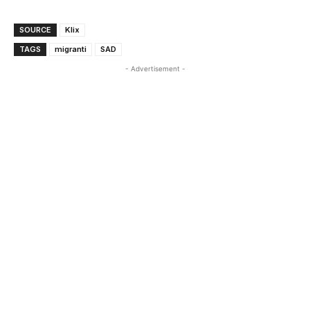
SOURCE
Klix
TAGS
migranti
SAD
- Advertisement -