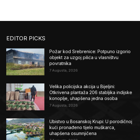
EDITOR PICKS
Požar kod Srebrenice: Potpuno izgorio
objekt za uzgoj pilića u vlasništvu
povratnika
7 Augusta, 2026
Velika policijska akcija u Bijeljini:
Otkrivena plantaža 206 stabljika indijske
konoplje, uhapšena jedna osoba
7 Augusta, 2026
Ubistvo u Bosanskoj Krupi: U porodičnoj
kući pronađeno tijelo muškarca,
uhapšena osumnjičena