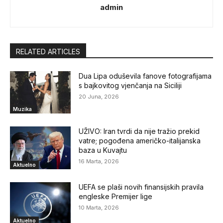
admin
RELATED ARTICLES
Dua Lipa oduševila fanove fotografijama
s bajkovitog vjenčanja na Siciliji
20 Juna, 2026
Muzika
UŽIVO: Iran tvrdi da nije tražio prekid
vatre; pogođena američko-italijanska
baza u Kuvajtu
16 Marta, 2026
Aktuelno
UEFA se plaši novih finansijskih pravila
engleske Premijer lige
10 Marta, 2026
Aktuelno