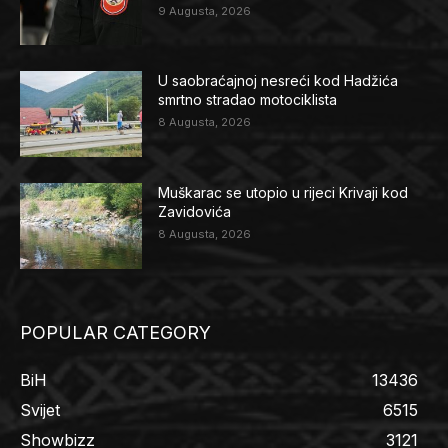
9 Augusta, 2026
U saobraćajnoj nesreći kod Hadžića
smrtno stradao motociklista
8 Augusta, 2026
Muškarac se utopio u rijeci Krivaji kod
Zavidovića
8 Augusta, 2026
POPULAR CATEGORY
BiH
13436
Svijet
6515
Showbizz
3121