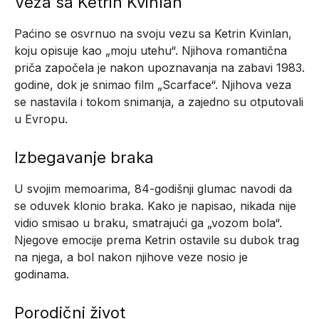
Veza sa Ketrin Kvinlan
Paćino se osvrnuo na svoju vezu sa Ketrin Kvinlan,
koju opisuje kao „moju utehu“. Njihova romantična
priča započela je nakon upoznavanja na zabavi 1983.
godine, dok je snimao film „Scarface“. Njihova veza
se nastavila i tokom snimanja, a zajedno su otputovali
u Evropu.
Izbegavanje braka
U svojim memoarima, 84-godišnji glumac navodi da
se oduvek klonio braka. Kako je napisao, nikada nije
vidio smisao u braku, smatrajući ga „vozom bola“.
Njegove emocije prema Ketrin ostavile su dubok trag
na njega, a bol nakon njihove veze nosio je
godinama.
Porodični život