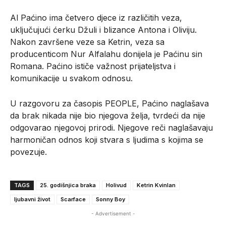
Al Paćino ima četvero djece iz različitih veza,
uključujući ćerku Džuli i blizance Antona i Oliviju.
Nakon završene veze sa Ketrin, veza sa
producenticom Nur Alfalahu donijela je Paćinu sin
Romana. Paćino ističe važnost prijateljstva i
komunikacije u svakom odnosu.
U razgovoru za časopis PEOPLE, Paćino naglašava
da brak nikada nije bio njegova želja, tvrdeći da nije
odgovarao njegovoj prirodi. Njegove reči naglašavaju
harmoničan odnos koji stvara s ljudima s kojima se
povezuje.
TAGS
25. godišnjica braka
Holivud
Ketrin Kvinlan
ljubavni život
Scarface
Sonny Boy
- Advertisement -