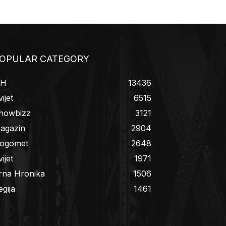
OPULAR CATEGORY
iH
13436
ijet
6515
howbizz
3121
agazin
2904
ogomet
2648
ijet
1971
rna Hronika
1506
egija
1461