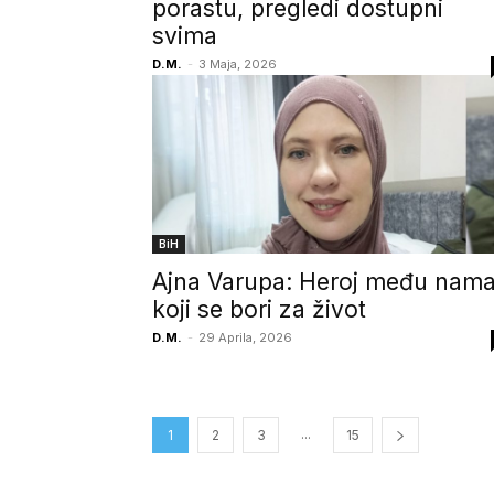
porastu, pregledi dostupni
svima
D.M.
-
3 Maja, 2026
BiH
Ajna Varupa: Heroj među nam
koji se bori za život
D.M.
-
29 Aprila, 2026
...
1
2
3
15