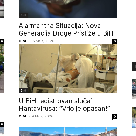
BiH
Alarmantna Situacija: Nova
Generacija Droge Pristiže u BiH
D.M.
-
15 Maja, 2026
0
0
BiH
U BiH registrovan slučaj
Hantavirusa: “Vrlo je opasan!”
D.M.
-
9 Maja, 2026
0
0