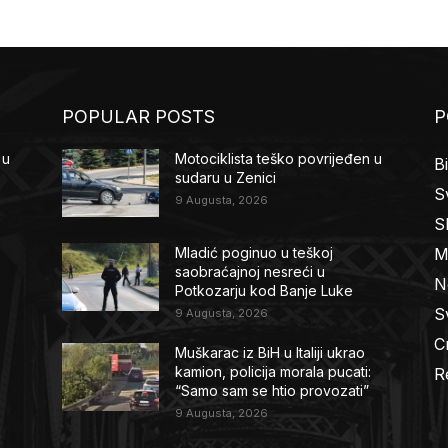
POPULAR POSTS
P
 u
Motociklista teško povrijeđen u
B
sudaru u Zenici
Sv
9 Augusta, 2026
S
M
Mladić poginuo u teškoj
saobraćajnoj nesreći u
N
Potkozarju kod Banje Luke
Sv
9 Augusta, 2026
C
Muškarac iz BiH u Italiji ukrao
kamion, policija morala pucati:
R
“Samo sam se htio provozati”
9 Augusta, 2026