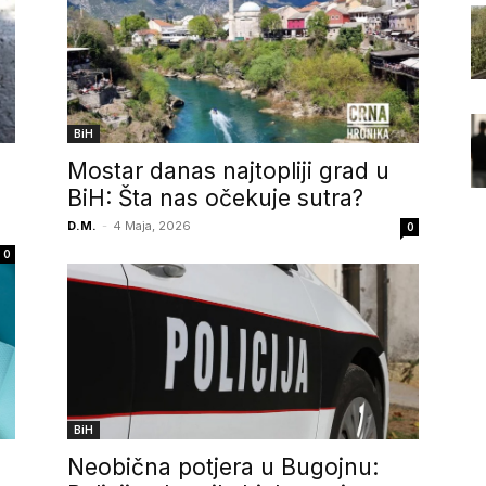
BiH
Mostar danas najtopliji grad u
BiH: Šta nas očekuje sutra?
D.M.
-
4 Maja, 2026
0
0
BiH
u
Neobična potjera u Bugojnu: