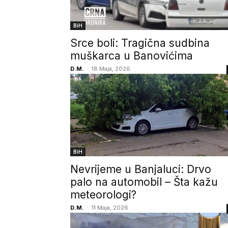
BiH
Srce boli: Tragična sudbina
muškarca u Banovićima
D.M.
-
18 Maja, 2026
BiH
Nevrijeme u Banjaluci: Drvo
palo na automobil – Šta kažu
meteorologi?
D.M.
-
11 Maja, 2026