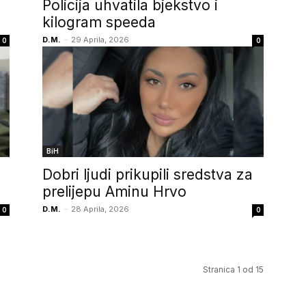
Policija uhvatila bjekstvo i
kilogram speeda
D.M.
-
29 Aprila, 2026
0
0
BiH
a
Dobri ljudi prikupili sredstva za
prelijepu Aminu Hrvo
D.M.
-
28 Aprila, 2026
0
0
Stranica 1 od 15