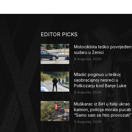
EDITOR PICKS
Motociklista teško povrijeđen
sudaru u Zenici
9 Augusta, 2026
Mladić poginuo u teškoj
saobraćajnoj nesreći u
Potkozarju kod Banje Luke
9 Augusta, 2026
Muškarac iz BiH u Italiji ukrao
kamion, policija morala pucati:
“Samo sam se htio provozati”
9 Augusta, 2026