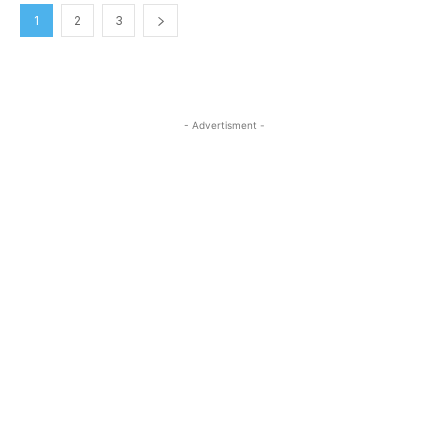
1
2
3
- Advertisment -