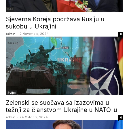
BiH
Sjeverna Koreja podržava Rusiju u
sukobu u Ukrajini
admin
-
2 Novembra, 2024
0
Svijet
Zelenski se suočava sa izazovima u
težnji za članstvom Ukrajine u NATO-u
admin
-
24 Oktobra, 2024
0