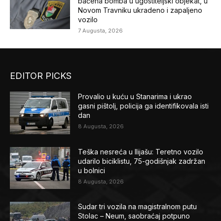
bačena bomba u ugostiteljski objekat, u
Novom Travniku ukradeno i zapaljeno
vozilo
7 Augusta, 2026
EDITOR PICKS
Provalio u kuću u Stanarima i ukrao
gasni pištolj, policija ga identifikovala isti
dan
8 Augusta, 2026
Teška nesreća u Ilijašu: Teretno vozilo
udarilo biciklistu, 75-godišnjak zadržan
u bolnici
8 Augusta, 2026
Sudar tri vozila na magistralnom putu
Stolac – Neum, saobraćaj potpuno