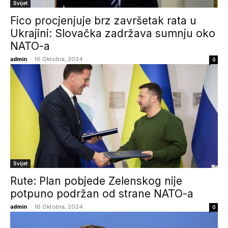
Svijet
Fico procjenjuje brz završetak rata u
Ukrajini: Slovačka zadržava sumnju oko
NATO-a
admin
-
16 Oktobra, 2024
0
Svijet
Rute: Plan pobjede Zelenskog nije
potpuno podržan od strane NATO-a
admin
-
16 Oktobra, 2024
0