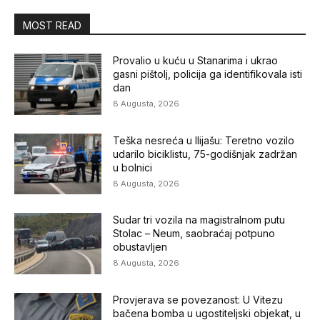
MOST READ
Provalio u kuću u Stanarima i ukrao
gasni pištolj, policija ga identifikovala isti
dan
8 Augusta, 2026
Teška nesreća u Ilijašu: Teretno vozilo
udarilo biciklistu, 75-godišnjak zadržan
u bolnici
8 Augusta, 2026
Sudar tri vozila na magistralnom putu
Stolac – Neum, saobraćaj potpuno
obustavljen
8 Augusta, 2026
Provjerava se povezanost: U Vitezu
bačena bomba u ugostiteljski objekat, u