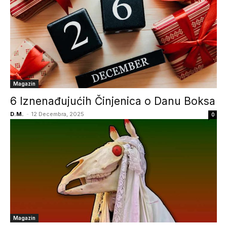
Magazin
6 Iznenađujućih Činjenica o Danu Boksa
D.M.
-
12 Decembra, 2025
0
Magazin