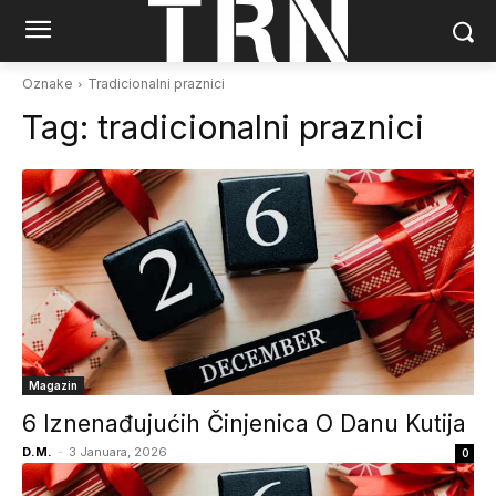
Oznake
Tradicionalni praznici
Tag:
tradicionalni praznici
Magazin
6 Iznenađujućih Činjenica O Danu Kutija
D.M.
-
3 Januara, 2026
0