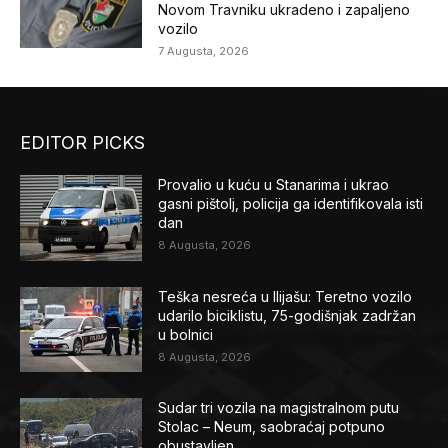
Novom Travniku ukradeno i zapaljeno
vozilo
7 Augusta, 2026
EDITOR PICKS
Provalio u kuću u Stanarima i ukrao
gasni pištolj, policija ga identifikovala isti
dan
8 Augusta, 2026
Teška nesreća u Ilijašu: Teretno vozilo
udarilo biciklistu, 75-godišnjak zadržan
u bolnici
8 Augusta, 2026
Sudar tri vozila na magistralnom putu
Stolac – Neum, saobraćaj potpuno
obustavljen