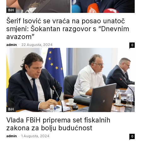
BiH
Šerif Isović se vraća na posao unatoč
smjeni: Šokantan razgovor s “Dnevnim
avazom”
admin
-
22 Augusta, 2024
0
BiH
Vlada FBiH priprema set fiskalnih
zakona za bolju budućnost
admin
-
1 Augusta, 2024
0