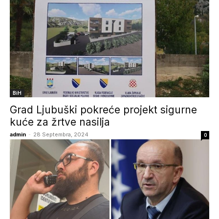
BiH
Grad Ljubuški pokreće projekt sigurne
kuće za žrtve nasilja
admin
-
28 Septembra, 2024
0