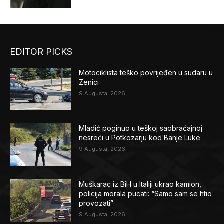
EDITOR PICKS
Motociklista teško povrijeđen u sudaru u
Zenici
9 Augusta, 2026
Mladić poginuo u teškoj saobraćajnoj
nesreći u Potkozarju kod Banje Luke
9 Augusta, 2026
Muškarac iz BiH u Italiji ukrao kamion,
policija morala pucati: “Samo sam se htio
provozati”
9 Augusta, 2026