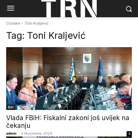
Oznake
Toni Kraljević
Tag:
Toni Kraljević
BiH
Vlada FBiH: Fiskalni zakoni još uvijek na
čekanju
admin
-
4 Novembra, 2024
0