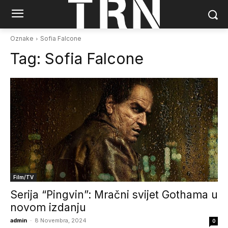
Oznake
Sofia Falcone
Tag:
Sofia Falcone
Film/TV
Serija “Pingvin”: Mračni svijet Gothama u
novom izdanju
admin
-
8 Novembra, 2024
0