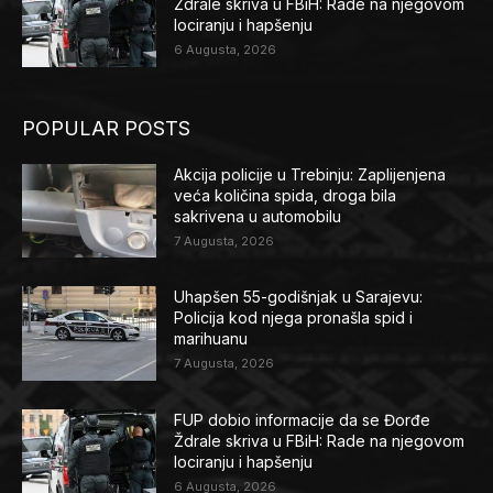
Ždrale skriva u FBiH: Rade na njegovom
lociranju i hapšenju
6 Augusta, 2026
POPULAR POSTS
Akcija policije u Trebinju: Zaplijenjena
veća količina spida, droga bila
sakrivena u automobilu
7 Augusta, 2026
Uhapšen 55-godišnjak u Sarajevu:
Policija kod njega pronašla spid i
marihuanu
7 Augusta, 2026
FUP dobio informacije da se Đorđe
Ždrale skriva u FBiH: Rade na njegovom
lociranju i hapšenju
6 Augusta, 2026