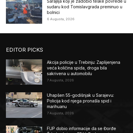
Sarajlija koji je zadobio teške povrede u
sudaru kod Tomislavgrada preminuo u
bolnici
6 Augusta, 2026
EDITOR PICKS
Akcija policije u Trebinju: Zaplijenjena
veća količina spida, droga bila
sakrivena u automobilu
7 Augusta, 2026
Uhapšen 55-godišnjak u Sarajevu:
Policija kod njega pronašla spid i
marihuanu
7 Augusta, 2026
FUP dobio informacije da se Đorđe