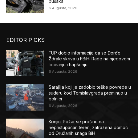
pušaka
6 Augusta, 2026
EDITOR PICKS
FUP dobio informacije da se Đorđe
Ždrale skriva u FBiH: Rade na njegovom
lociranju i hapšenju
6 Augusta, 2026
Sarajlija koji je zadobio teške povrede u
sudaru kod Tomislavgrada preminuo u
bolnici
6 Augusta, 2026
Konjic: Požar se proširio na
nepristupačan teren, zatražena pomoć
od Oružanih snaga BiH