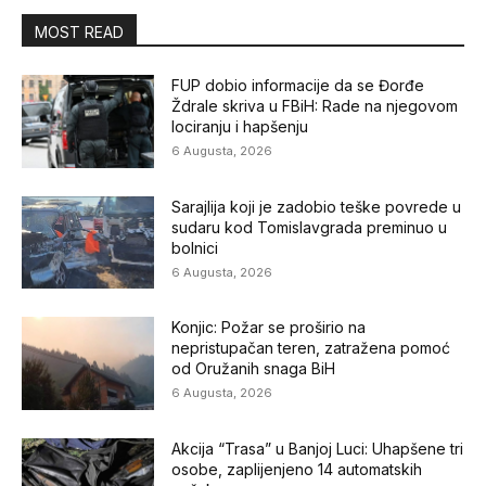
MOST READ
FUP dobio informacije da se Đorđe
Ždrale skriva u FBiH: Rade na njegovom
lociranju i hapšenju
6 Augusta, 2026
Sarajlija koji je zadobio teške povrede u
sudaru kod Tomislavgrada preminuo u
bolnici
6 Augusta, 2026
Konjic: Požar se proširio na
nepristupačan teren, zatražena pomoć
od Oružanih snaga BiH
6 Augusta, 2026
Akcija “Trasa” u Banjoj Luci: Uhapšene tri
osobe, zaplijenjeno 14 automatskih