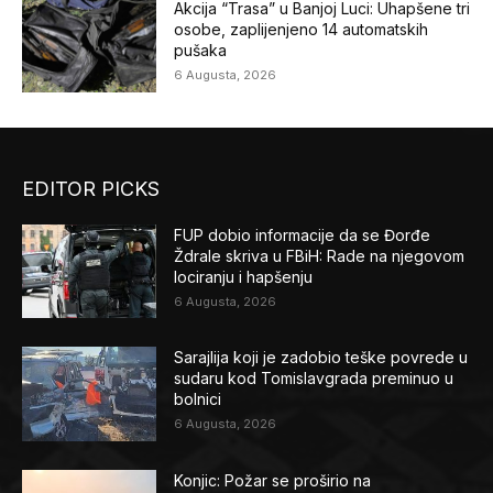
Akcija “Trasa” u Banjoj Luci: Uhapšene tri
osobe, zaplijenjeno 14 automatskih
pušaka
6 Augusta, 2026
EDITOR PICKS
FUP dobio informacije da se Đorđe
Ždrale skriva u FBiH: Rade na njegovom
lociranju i hapšenju
6 Augusta, 2026
Sarajlija koji je zadobio teške povrede u
sudaru kod Tomislavgrada preminuo u
bolnici
6 Augusta, 2026
Konjic: Požar se proširio na