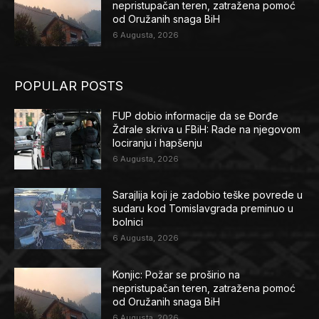
nepristupačan teren, zatražena pomoć
od Oružanih snaga BiH
6 Augusta, 2026
POPULAR POSTS
FUP dobio informacije da se Đorđe
Ždrale skriva u FBiH: Rade na njegovom
lociranju i hapšenju
6 Augusta, 2026
Sarajlija koji je zadobio teške povrede u
sudaru kod Tomislavgrada preminuo u
bolnici
6 Augusta, 2026
Konjic: Požar se proširio na
nepristupačan teren, zatražena pomoć
od Oružanih snaga BiH
6 Augusta, 2026