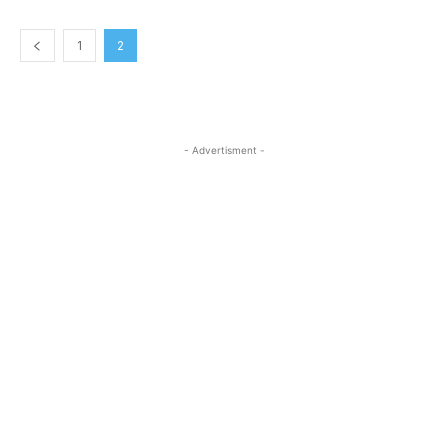
1
2
- Advertisment -