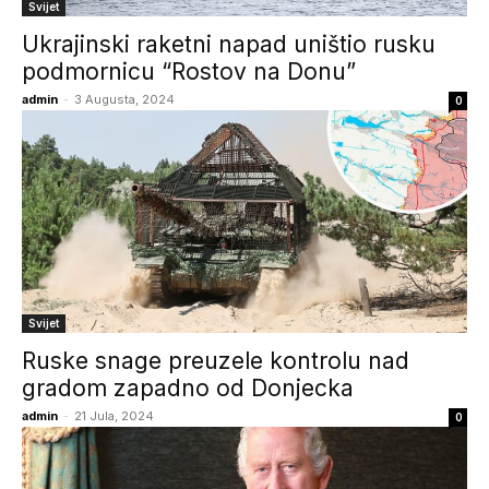
Svijet
Ukrajinski raketni napad uništio rusku
podmornicu “Rostov na Donu”
admin
-
3 Augusta, 2024
0
Svijet
Ruske snage preuzele kontrolu nad
gradom zapadno od Donjecka
admin
-
21 Jula, 2024
0