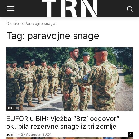
Oznake
Paravojne snage
Tag:
paravojne snage
BiH
EUFOR u BiH: Vježba “Brzi odgovor”
okupila rezervne snage iz tri zemlje
admin
-
27 Augusta, 2024
0