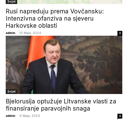
Svijet
Rusi napreduju prema Vovčansku:
Intenzivna ofanziva na sjeveru
Harkovske oblasti
admin
-
10 Maja, 2024
0
Svijet
Bjelorusija optužuje Litvanske vlasti za
finansiranje paravojnih snaga
admin
-
6 Maja, 2024
0