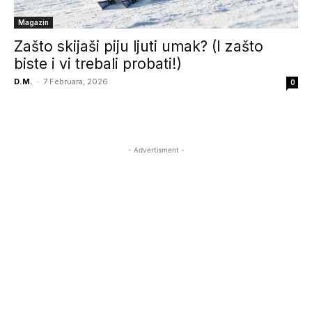
Magazin
Zašto skijaši piju ljuti umak? (I zašto
biste i vi trebali probati!)
D.M.
-
7 Februara, 2026
0
- Advertisment -