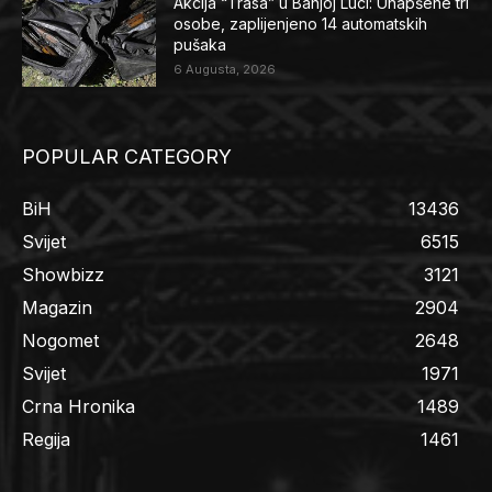
Akcija “Trasa” u Banjoj Luci: Uhapšene tri
osobe, zaplijenjeno 14 automatskih
pušaka
6 Augusta, 2026
POPULAR CATEGORY
BiH
13436
Svijet
6515
Showbizz
3121
Magazin
2904
Nogomet
2648
Svijet
1971
Crna Hronika
1489
Regija
1461