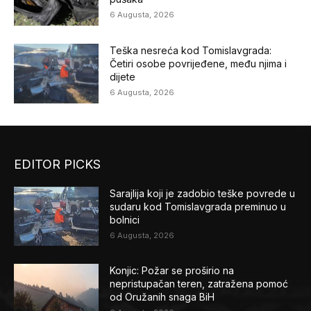
6 Augusta, 2026
Teška nesreća kod Tomislavgrada:
Četiri osobe povrijeđene, među njima i
dijete
6 Augusta, 2026
EDITOR PICKS
Sarajlija koji je zadobio teške povrede u
sudaru kod Tomislavgrada preminuo u
bolnici
6 Augusta, 2026
Konjic: Požar se proširio na
nepristupačan teren, zatražena pomoć
od Oružanih snaga BiH