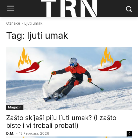
Oznake
Ljuti umak
Tag:
ljuti umak
Magazin
Zašto skijaši piju ljuti umak? (I zašto
biste i vi trebali probati)
D.M.
-
15 Februara, 2026
0