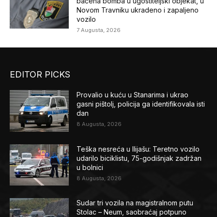
bačena bomba u ugostiteljski objekat, u
Novom Travniku ukradeno i zapaljeno
vozilo
7 Augusta, 2026
EDITOR PICKS
Provalio u kuću u Stanarima i ukrao
gasni pištolj, policija ga identifikovala isti
dan
8 Augusta, 2026
Teška nesreća u Ilijašu: Teretno vozilo
udarilo biciklistu, 75-godišnjak zadržan
u bolnici
8 Augusta, 2026
Sudar tri vozila na magistralnom putu
Stolac – Neum, saobraćaj potpuno