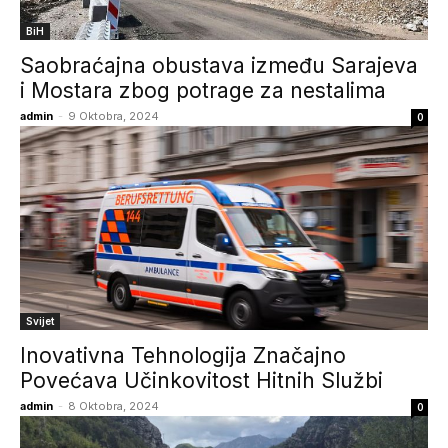
BiH
Saobraćajna obustava između Sarajeva
i Mostara zbog potrage za nestalima
admin
-
9 Oktobra, 2024
0
Svijet
Inovativna Tehnologija Značajno
Povećava Učinkovitost Hitnih Službi
admin
-
8 Oktobra, 2024
0