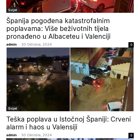
Svijet
Španija pogođena katastrofalnim
poplavama: Više beživotnih tijela
pronađeno u Albaceteu i Valenciji
admin
-
30 Oktobra, 2024
0
Svijet
Teška poplava u Istočnoj Španiji: Crveni
alarm i haos u Valensiji
admin
-
30 Oktobra, 2024
0