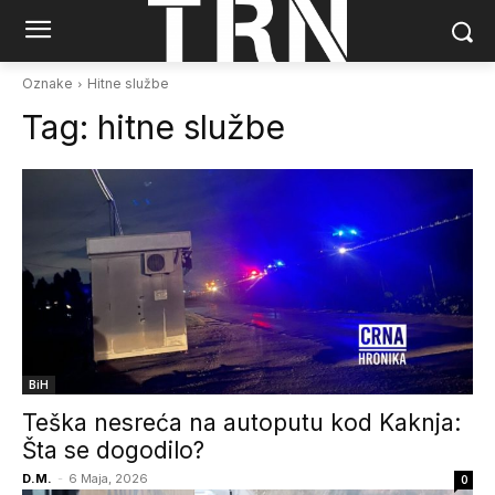
Oznake
Hitne službe
Tag:
hitne službe
BiH
Teška nesreća na autoputu kod Kaknja:
Šta se dogodilo?
D.M.
-
6 Maja, 2026
0