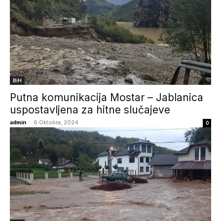
BiH
Putna komunikacija Mostar – Jablanica
uspostavljena za hitne slučajeve
admin
-
6 Oktobra, 2024
0