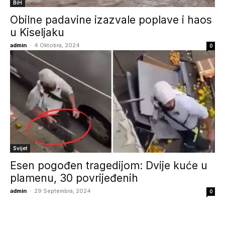
BiH
Obilne padavine izazvale poplave i haos
u Kiseljaku
admin
-
4 Oktobra, 2024
0
Svijet
Esen pogođen tragedijom: Dvije kuće u
plamenu, 30 povrijeđenih
admin
-
29 Septembra, 2024
0