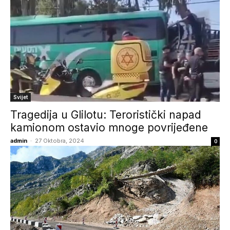
Svijet
Tragedija u Glilotu: Teroristički napad
kamionom ostavio mnoge povrijeđene
admin
-
27 Oktobra, 2024
0