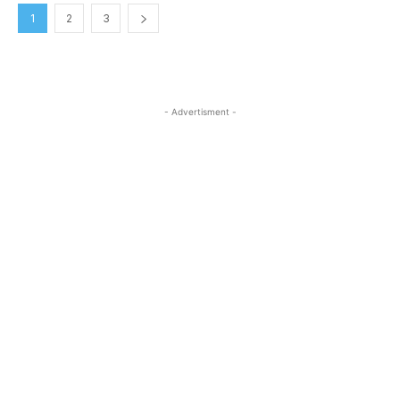
1
2
3
- Advertisment -