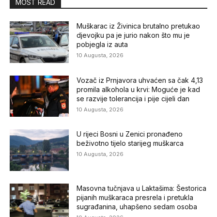
MOST READ
Muškarac iz Živinica brutalno pretukao
djevojku pa je jurio nakon što mu je
pobjegla iz auta
10 Augusta, 2026
Vozač iz Prnjavora uhvaćen sa čak 4,13
promila alkohola u krvi: Moguće je kad
se razvije tolerancija i pije cijeli dan
10 Augusta, 2026
U rijeci Bosni u Zenici pronađeno
beživotno tijelo starijeg muškarca
10 Augusta, 2026
Masovna tučnjava u Laktašima: Šestorica
pijanih muškaraca presrela i pretukla
sugrađanina, uhapšeno sedam osoba