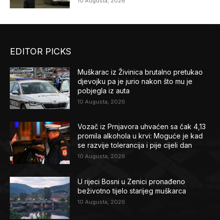
10 Augusta, 2026
EDITOR PICKS
Muškarac iz Živinica brutalno pretukao
djevojku pa je jurio nakon što mu je
pobjegla iz auta
10 Augusta, 2026
Vozač iz Prnjavora uhvaćen sa čak 4,13
promila alkohola u krvi: Moguće je kad
se razvije tolerancija i pije cijeli dan
10 Augusta, 2026
U rijeci Bosni u Zenici pronađeno
beživotno tijelo starijeg muškarca
10 Augusta, 2026