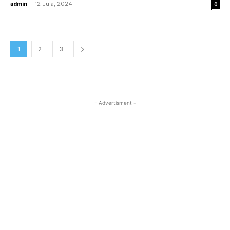
admin
-
12 Jula, 2024
0
1
2
3
- Advertisment -