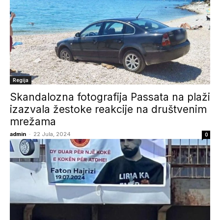
Regija
Skandalozna fotografija Passata na plaži
izazvala žestoke reakcije na društvenim
mrežama
admin
-
22 Jula, 2024
0