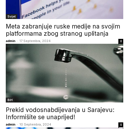
Svijet
Meta zabranjuje ruske medije na svojim
platformama zbog stranog uplitanja
admin
-
17 Septembra, 2024
0
BiH
Prekid vodosnabdijevanja u Sarajevu:
Informišite se unaprijed!
admin
-
10 Septembra, 2024
0