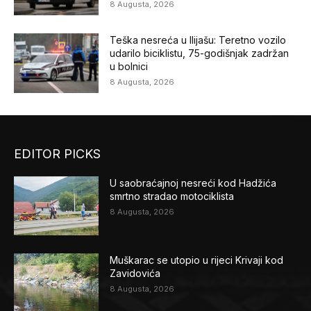
8 Augusta, 2026
Teška nesreća u Ilijašu: Teretno vozilo
udarilo biciklistu, 75-godišnjak zadržan
u bolnici
8 Augusta, 2026
EDITOR PICKS
U saobraćajnoj nesreći kod Hadžića
smrtno stradao motociklista
8 Augusta, 2026
Muškarac se utopio u rijeci Krivaji kod
Zavidovića
8 Augusta, 2026