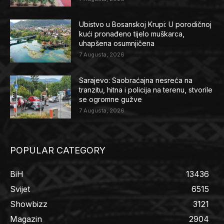
Ubistvo u Bosanskoj Krupi: U porodičnoj
kući pronađeno tijelo muškarca,
uhapšena osumnjičena
7 Augusta, 2026
Sarajevo: Saobraćajna nesreća na
tranzitu, hitna i policija na terenu, stvorile
se ogromne gužve
7 Augusta, 2026
POPULAR CATEGORY
BiH
13436
Svijet
6515
Showbizz
3121
Magazin
2904