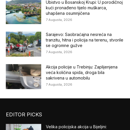
Ubistvo u Bosanskoj Krupi: U porodičnoj
kući pronađeno tijelo muškarca,
uhapšena osumnjičena
7 Augusta, 2026
Sarajevo: Saobraćajna nesreća na
tranzitu, hitna i policija na terenu, stvorile
se ogromne gužve
7 Augusta, 2026
Akcija policije u Trebinju: Zaplijenjena
veća količina spida, droga bila
sakrivena u automobilu
7 Augusta, 2026
EDITOR PICKS
Velika policijska akcija u Bijeljini: