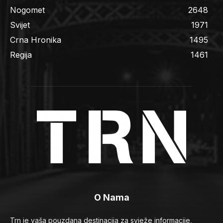
Nogomet
2648
Svijet
1971
Crna Hronika
1495
Regija
1461
O Nama
Trn je vaša pouzdana destinacija za svježe informacije,