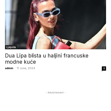
Ljepota
Dua Lipa blista u haljini francuske
modne kuće
admin
-
11 Juna, 2024
0
- Advertisment -