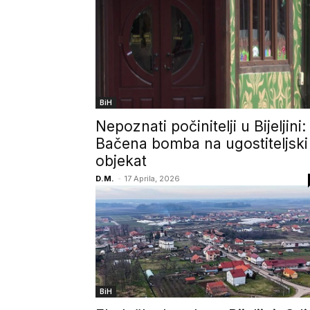
BiH
Nepoznati počinitelji u Bijeljini:
Bačena bomba na ugostiteljski
objekat
D.M.
-
17 Aprila, 2026
BiH