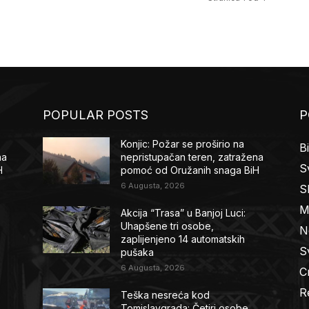
POPULAR POSTS
P
Konjic: Požar se proširio na
B
na
nepristupačan teren, zatražena
Sv
H
pomoć od Oružanih snaga BiH
6 Augusta, 2026
S
M
Akcija “Trasa” u Banjoj Luci:
Uhapšene tri osobe,
N
zaplijenjeno 14 automatskih
Sv
pušaka
6 Augusta, 2026
C
R
Teška nesreća kod
Tomislavgrada: Četiri osobe