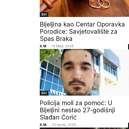
BiH
Bijeljina kao Centar Oporavka
Porodice: Savjetovalište za
Spas Braka
D.M.
-
14 Maja, 2026
BiH
Policija moli za pomoć: U
Bijeljini nestao 27-godišnji
Slađan Ćorić
D.M.
-
23 Aprila, 2026