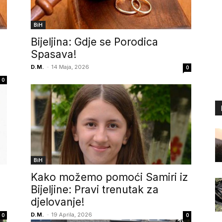
BiH
Bijeljina: Gdje se Porodica
Spasava!
D.M.
-
14 Maja, 2026
0
0
BiH
Kako možemo pomoći Samiri iz
Bijeljine: Pravi trenutak za
djelovanje!
D.M.
-
19 Aprila, 2026
0
0