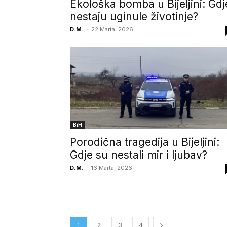
Ekološka bomba u Bijeljini: Gdj
nestaju uginule životinje?
D.M.
-
22 Marta, 2026
BiH
Porodična tragedija u Bijeljini:
Gdje su nestali mir i ljubav?
D.M.
-
16 Marta, 2026
1
2
3
4