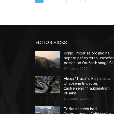
EDITOR PICKS
Konjic: Požar se proširio na
nepristupačan teren, zatraže
pomoć od Oružanih snaga Bi
6 Augusta, 2026
Akcija “Trasa” u Banjoj Luci:
Uhapšene tri osobe,
zaplijenjeno 14 automatskih
pušaka
6 Augusta, 2026
Teška nesreća kod
Tomislavgrada: Četiri osobe