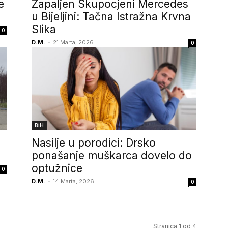
e
Zapaljen Skupocjeni Mercedes
u Bijeljini: Tačna Istražna Krvna
Slika
0
D.M.
-
21 Marta, 2026
0
BiH
Nasilje u porodici: Drsko
ponašanje muškarca dovelo do
optužnice
0
D.M.
-
14 Marta, 2026
0
Stranica 1 od 4