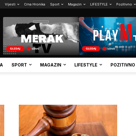
Vijesti
Crna Hronika
Sport
Magazin
LIFESTYLE
Pozitivno
KA
SPORT
MAGAZIN
LIFESTYLE
POZITIVNO