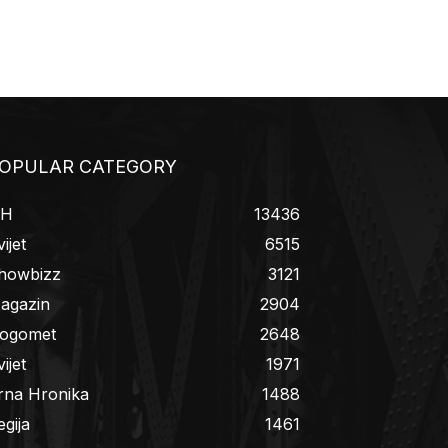
OPULAR CATEGORY
iH
13436
ijet
6515
howbizz
3121
agazin
2904
ogomet
2648
ijet
1971
rna Hronika
1488
egija
1461