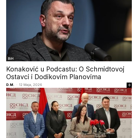
BiH
Konaković u Podcastu: O Schmidtovoj
Ostavci i Dodikovim Planovima
D.M.
-
12 Maja, 2026
0