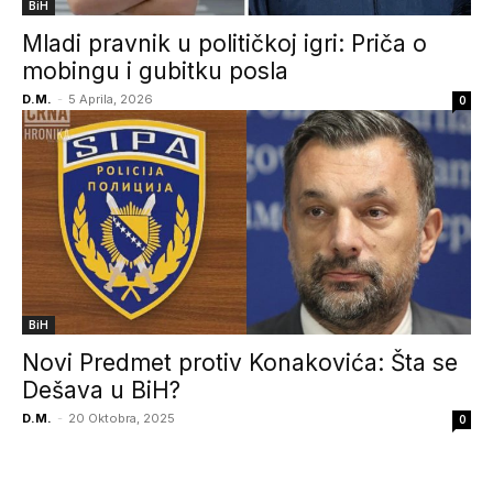
BiH
Mladi pravnik u političkoj igri: Priča o
mobingu i gubitku posla
D.M.
-
5 Aprila, 2026
0
BiH
Novi Predmet protiv Konakovića: Šta se
Dešava u BiH?
D.M.
-
20 Oktobra, 2025
0