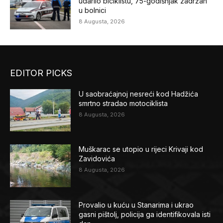
udarilo biciklistu, 75-godišnjak zadržan
u bolnici
8 Augusta, 2026
EDITOR PICKS
U saobraćajnoj nesreći kod Hadžića
smrtno stradao motociklista
8 Augusta, 2026
Muškarac se utopio u rijeci Krivaji kod
Zavidovića
8 Augusta, 2026
Provalio u kuću u Stanarima i ukrao
gasni pištolj, policija ga identifikovala isti