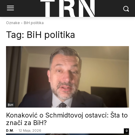
Oznake
BiH politika
Tag:
BiH politika
BiH
Konaković o Schmidtovoj ostavci: Šta to
znači za BiH?
D.M.
-
12 Maja, 2026
0