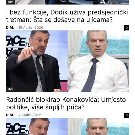
BiH
I bez funkcije, Dodik uživa predsjednički
tretman: Šta se dešava na ulicama?
D.M.
-
16 Aprila, 2026
0
BiH
Radončić blokirao Konakovića: Umjesto
politike, više šupljih priča?
D.M.
-
7 Aprila, 2026
0