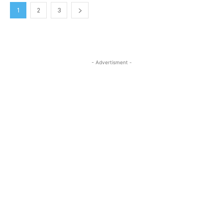
1
2
3
- Advertisment -