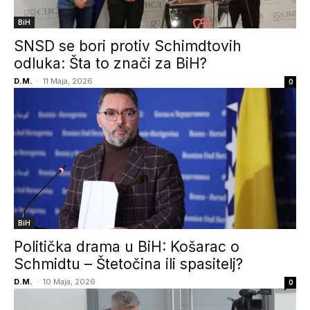
BiH
SNSD se bori protiv Schimdtovih
odluka: Šta to znači za BiH?
D.M.
-
11 Maja, 2026
0
BiH
Politička drama u BiH: Košarac o
Schmidtu – Štetočina ili spasitelj?
D.M.
-
10 Maja, 2026
0