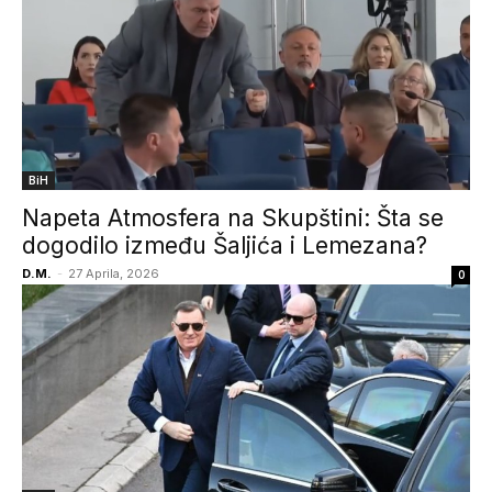
BiH
Napeta Atmosfera na Skupštini: Šta se
dogodilo između Šaljića i Lemezana?
D.M.
-
27 Aprila, 2026
0