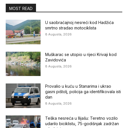
MOST READ
U saobraćajnoj nesreći kod Hadžića
smrtno stradao motociklista
8 Augusta, 2026
Muškarac se utopio u rijeci Krivaji kod
Zavidovića
8 Augusta, 2026
Provalio u kuću u Stanarima i ukrao
gasni pištolj, policija ga identifikovala isti
dan
8 Augusta, 2026
Teška nesreća u Ilijašu: Teretno vozilo
udarilo biciklistu, 75-godišnjak zadržan