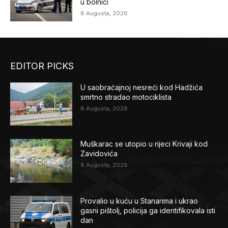
u bolnici
8 Augusta, 2026
EDITOR PICKS
U saobraćajnoj nesreći kod Hadžića
smrtno stradao motociklista
8 Augusta, 2026
Muškarac se utopio u rijeci Krivaji kod
Zavidovića
8 Augusta, 2026
Provalio u kuću u Stanarima i ukrao
gasni pištolj, policija ga identifikovala isti
dan