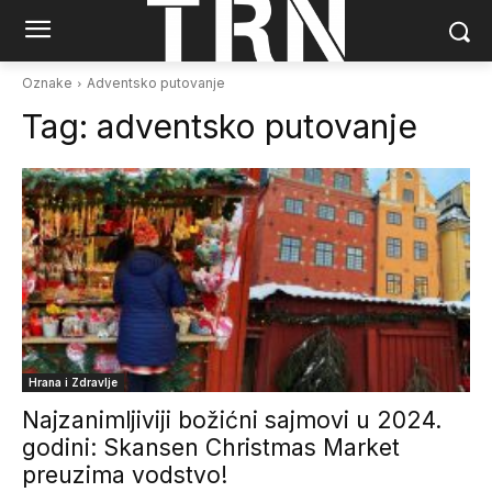
Oznake
Adventsko putovanje
Tag:
adventsko putovanje
Hrana i Zdravlje
Najzanimljiviji božićni sajmovi u 2024.
godini: Skansen Christmas Market
preuzima vodstvo!